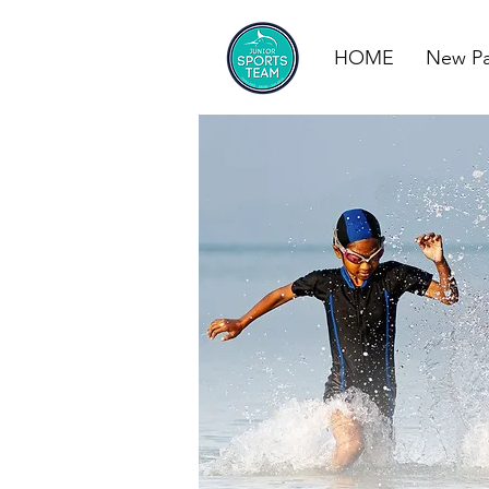
HOME
New P