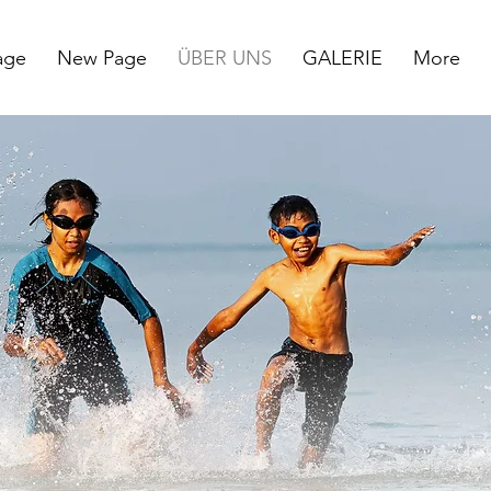
age
New Page
ÜBER UNS
GALERIE
More