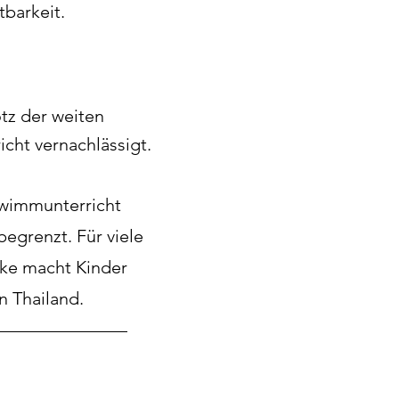
tbarkeit.
tz der weiten
cht vernachlässigt.
hwimmunterricht
egrenzt. Für viele
cke macht Kinder
in Thailand.